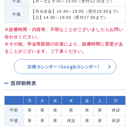
午前
【月～土】9:30～13:00（受付12:30まで）
【月火水金】14:30～19:00（受付18:30まで）
午後
【土】14:30～18:00（受付17:30まで）
※診療時間・内容等、不明なことがございましたらお問い
合わせください。
※その他、学会等医師の出張により、診療時間に変更があ
ることがございます。ご了承ください。
診療カレンダー（Googleカレンダー）
医師勤務表
月
火
水
木
金
土
日
午前
泉
泉
泉
泉
泉
泉
休診
午後
泉
泉
泉
休診
泉
泉
休診