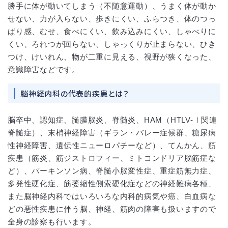
勝手に体が動いてしまう（不随意運動）、うまく体が動か
せない、力が入らない、歩きにくい、ふらつき、体のつっ
ぱり感、むせ、食べにくい、飲み込みにくい、しゃべりに
くい、ろれつが回らない、しゃっくりが止まらない、ひき
つけ、けいれん、物が二重に見える、視野が狭くなった、
意識障害などです。
脳神経内科の代表的疾患とは？
脳卒中、認知症、髄膜脳炎、脊髄炎、HAM（HTLV-Ⅰ関連
脊髄症）、末梢神経障害（ギラン・バレー症候群、糖尿病
性神経障害、遺伝性ニューロパチーなど）、てんかん、筋
疾患（筋炎、筋ジストロフィー、ミトコンドリア脳筋症な
ど）、パーキンソン病、脊髄小脳変性症、重症筋無力症、
多発性硬化症、筋萎縮性側索硬化症などの神経難病各種、
また脳神経内科ではいろいろな内科的病気や癌、白血病な
どの悪性疾患に伴う脳、神経、筋肉の障害も扱いますので
全身の診察も行います。