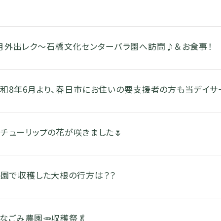
月外出レク～石橋文化センターバラ園へ訪問♪＆お食事！
和8年6月より、春日市にお住いの要支援者の方も当デイサ
チューリップの花が咲きました🌷
農園で収穫した大根の行方は？？
なごみ農園🥕収穫祭🥬